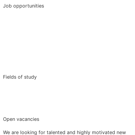
Job opportunities
Collaborative Project Work
Full Time Job
Internship
Student job
Thesis/Dissertation
Trainee-/graduate program
Work abroad
Fields of study
Business, Marketing & Communication
Engineering
Nature Science
Open vacancies
We are looking for talented and highly motivated new