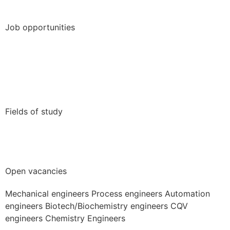
Job opportunities
Full Time Job
Internship
Student job
Trainee-/graduate program
Fields of study
Engineering
Nature Science
Open vacancies
Mechanical engineers Process engineers Automation
engineers Biotech/Biochemistry engineers CQV
engineers Chemistry Engineers