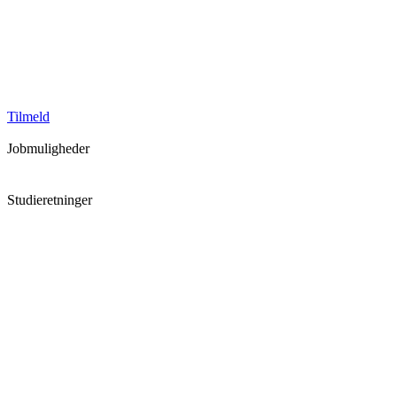
Tilmeld
Jobmuligheder
Studiejob
Studieretninger
Business, Marketing, Kommunikation
Humaniora, Litteratur & Kunst
Ingeniørvidenskab
IT og teknologi
Jura og Politik
Naturvidenskab
Samfundsvidenskab
Sundhedsvidenskab