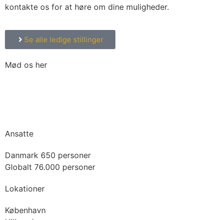
kontakte os for at høre om dine muligheder.
Se alle ledige stillinger
Mød os her
Aalborg
- Gigantium - 17. marts - 2026
Aarhus
- DGI-Huset - 10. marts - 2026
København
- DGI Byen - 19. marts - 2026
Ansatte
Danmark 650 personer
Globalt 76.000 personer
Lokationer
København