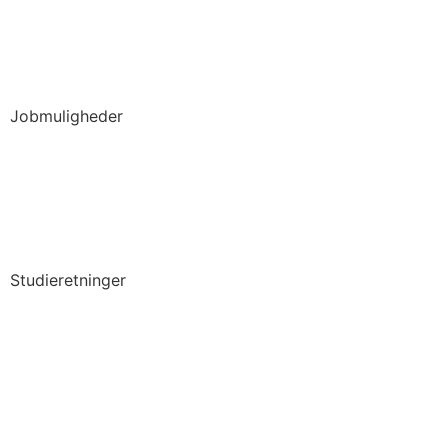
Jobmuligheder
Fuldtidsjob
Praktik
Studiejob
Trainee-/ Graduateforløb
Studieretninger
Business, Marketing, Kommunikation
Humaniora, Litteratur & Kunst
IT og teknologi
Jura og Politik
Samfundsvidenskab