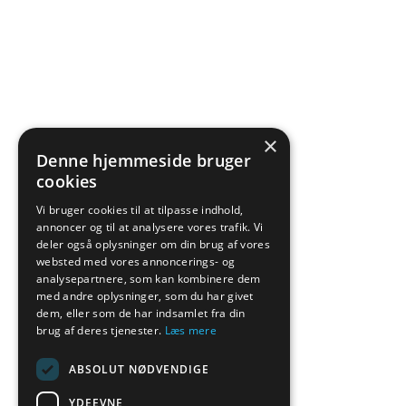
×
Denne hjemmeside bruger
cookies
Vi bruger cookies til at tilpasse indhold,
annoncer og til at analysere vores trafik. Vi
deler også oplysninger om din brug af vores
websted med vores annoncerings- og
analysepartnere, som kan kombinere dem
med andre oplysninger, som du har givet
dem, eller som de har indsamlet fra din
brug af deres tjenester.
Læs mere
ABSOLUT NØDVENDIGE
YDEEVNE